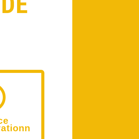
 DE

ce
rationn