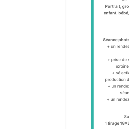
Portrait, gr
enfant, bébé
Séance photo
+ un rendez
+ prise de 
extéri
+ sélecti
production d
+ un rende
séan
+ un rendez
Su
1 tirage 18