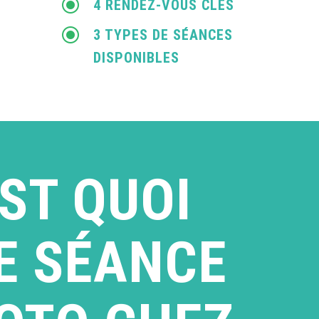
\
4 RENDEZ-VOUS CLÉS
\
3 TYPES DE SÉANCES
DISPONIBLES
EST QUOI
E SÉANCE