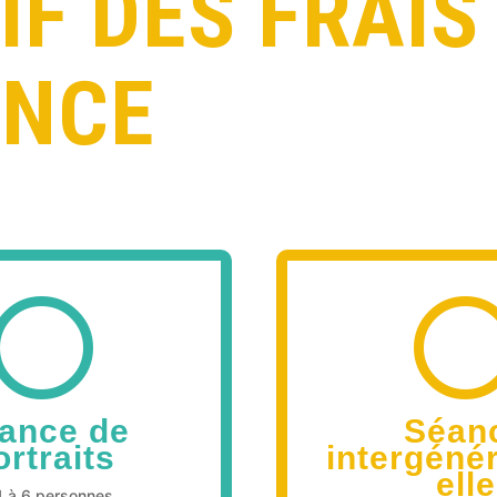
IF DES FRAIS
ANCE

ance de
Séan
ortraits
intergéné
elle
1 à 6 personnes