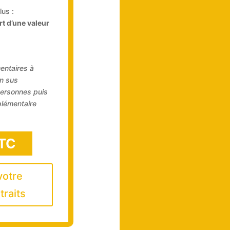
lus :
rt d’une valeur
entaires à
n sus
personnes puis
lémentaire
TC
votre
traits