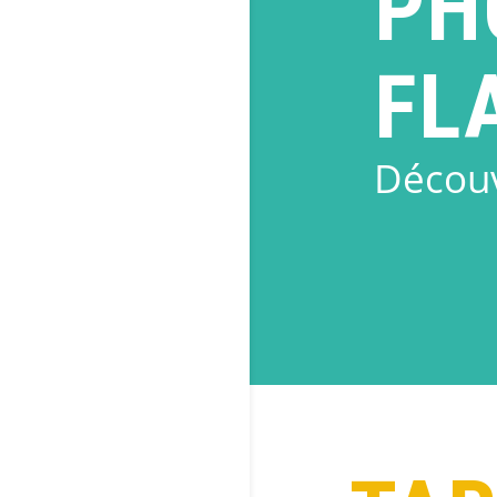
PH
FL
Découv