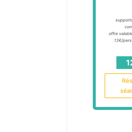
support
com
offre valab
13€/pers
1
Rés
séan