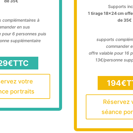
de 35€
Supports inc
1 tirage 18×24 cm offe
s complémentaires à
de 35€
mander en sus
le pour 6 personnes puis
supports complém
onne supplémentaire
commander e
offre valable pour 16 
13€/personne supp
29€TTC
ervez votre
194€T
ce portraits
Réservez 
séance por