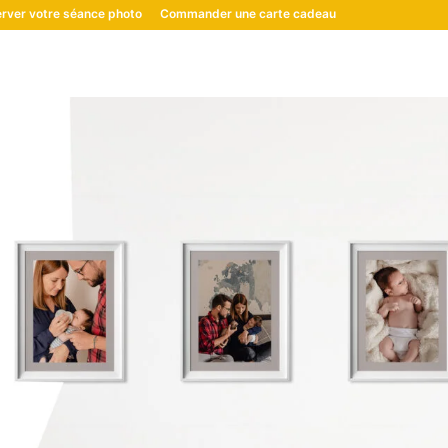
rver votre séance photo
Commander une carte cadeau