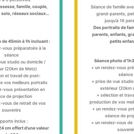
ossesse, famille, couple,
Séance de famille ave
, solo, réseaux sociaux…
grand-parents, pet
jusqu’à 16 per
Des portraits de fam
parents, enfants, gr
 de 45min à 1h incluant :
petits enfa
-vous préparatoire à la
séance
Séance photo d’1h30
vue studio ou domicile /
+ un rendez-vous prép
eur (20km de Metz)
séance
on et travail de post-
+ prise de vue studio
e vos meilleurs portraits
extérieur (20km 
z-vous présentation en
+ sélection et trava
ce de projection
production de vos meil
-vous de retrait de vos
+ un rendez-vous pré
souvenirs
séance de proj
pports inclus :
+ un rendez-vous de r
×24
cm
offert d’une valeur
souvenir