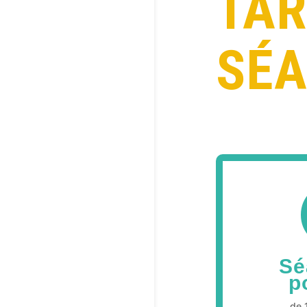
TAR
SÉ
Sé
p
de 