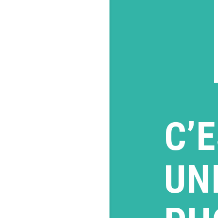
C’
UN