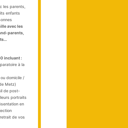
c les parents,
its enfants
sonnes
ille avec les
and-parents,
nts…
 incluant :
aratoire à la
 ou domicile /
de Metz)
il de post-
leurs portraits
sentation en
ection
etrait de vos